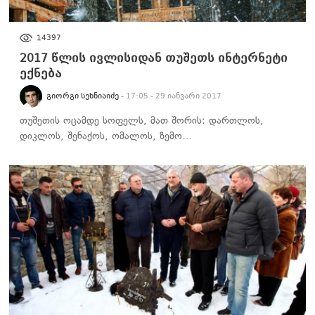
ᲑᲘᲖᲜᲔᲡᲘ
14397
2017 წლის ივლისიდან თუშეთს ინტერნეტი
ექნება
ᲒᲘᲝᲠᲒᲘ ᲡᲔᲮᲜᲘᲐᲘᲫᲔ
- 17:05 - 29 იანვარი 2017
თუშეთის ოცამდე სოფელს, მათ შორის: დართლოს,
დიკლოს, შენაქოს, ომალოს, ზემო…