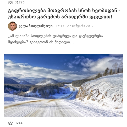
31725
გაფრთხილება მთავრობას სნოს ხეობიდან -
უსაფრთხო გარემოს არაფერში ვცვლით!
ᲒᲔᲚᲐ ᲛᲗᲘᲕᲚᲘᲨᲕᲘᲚᲘ
- 17:17 - 27 იანვარი 2017
„ამ ლამაზი სოფლების დანგრევა და გაუბედურება
შეიძლება? გააკეთონ ის მაღალი…
ᲡᲐᲖᲝᲒᲐᲓᲝᲔᲑᲐ
9244