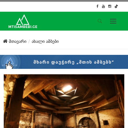
საიტის მენიუ
მთავარი
ახალი ამბები
მთავარი
ახალი ამბები
ჟურნალისტური გამოძიება
ქართული საქმე
ჩვენ შესახებ
კონტაქტი
სოციალური ქსელები