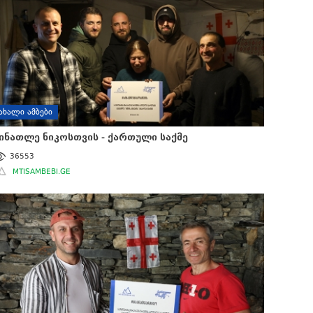
ᲐᲮᲐᲚᲘ ᲐᲛᲑᲔᲑᲘ
ინათლე ნიკოსთვის - ქართული საქმე
36553
MTISAMBEBI.GE