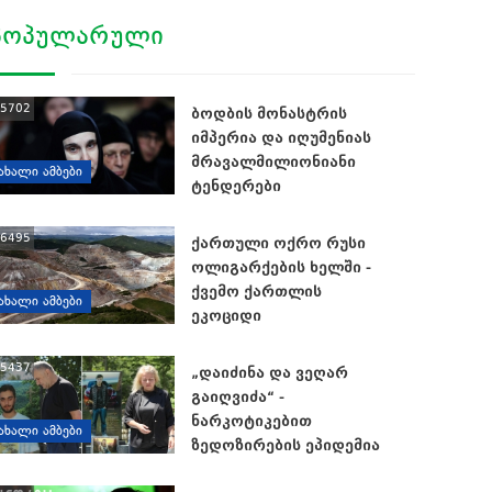
ᲞᲝᲞᲣᲚᲐᲠᲣᲚᲘ
5702
ბოდბის მონასტრის
იმპერია და იღუმენიას
მრავალმილიონიანი
ᲐᲮᲐᲚᲘ ᲐᲛᲑᲔᲑᲘ
ტენდერები
6495
ქართული ოქრო რუსი
ოლიგარქების ხელში -
ქვემო ქართლის
ᲐᲮᲐᲚᲘ ᲐᲛᲑᲔᲑᲘ
ეკოციდი
5437
„დაიძინა და ვეღარ
გაიღვიძა“ -
ნარკოტიკებით
ᲐᲮᲐᲚᲘ ᲐᲛᲑᲔᲑᲘ
ზედოზირების ეპიდემია