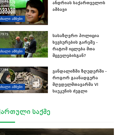
0646
ანდრიას საქართველოს
ამბავი
ᲐᲮᲐᲚᲘ ᲐᲛᲑᲔᲑᲘ
7975
სასაზღვრო პოლიცია
ხევსურების გარეშე -
რატომ იცლება მთა
ᲐᲮᲐᲚᲘ ᲐᲛᲑᲔᲑᲘ
მცველებისგან?
7794
ვანდალიზმი ზღუდერში -
როგორ გაანადგურა
მღვდელმთავარმა VI
ᲐᲮᲐᲚᲘ ᲐᲛᲑᲔᲑᲘ
საუკუნის ძეგლი
ᲥᲐᲠᲗᲣᲚᲘ ᲡᲐᲥᲛᲔ