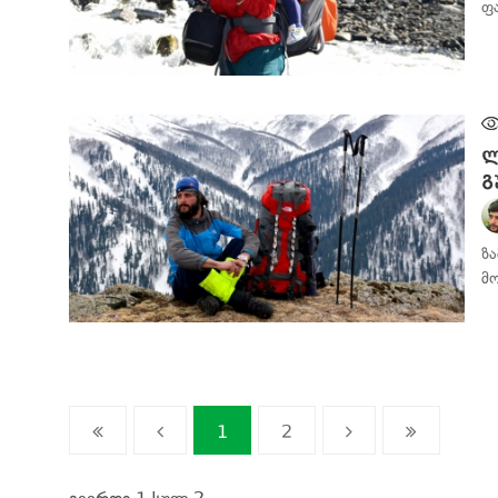
ფ
ᲛᲝᲒᲖᲐᲣᲠᲘᲡ ᲓᲦᲘᲣᲠᲘ
ლ
გ
ზ
მ
ᲛᲝᲒᲖᲐᲣᲠᲘᲡ ᲓᲦᲘᲣᲠᲘ
1
2