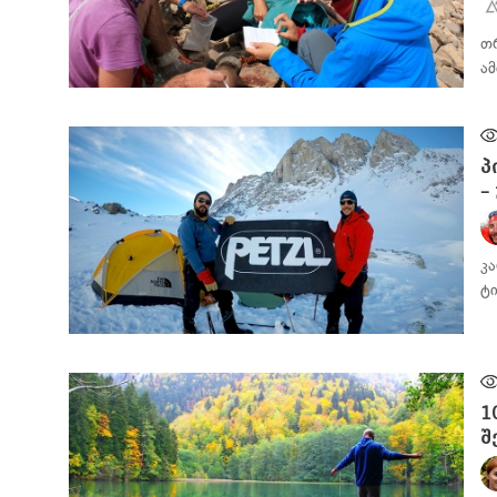
თ
ა
ᲛᲝᲒᲖᲐᲣᲠᲘᲡ ᲓᲦᲘᲣᲠᲘ
პ
–
კ
ტ
ᲛᲝᲒᲖᲐᲣᲠᲘᲡ ᲓᲦᲘᲣᲠᲘ
1
შ