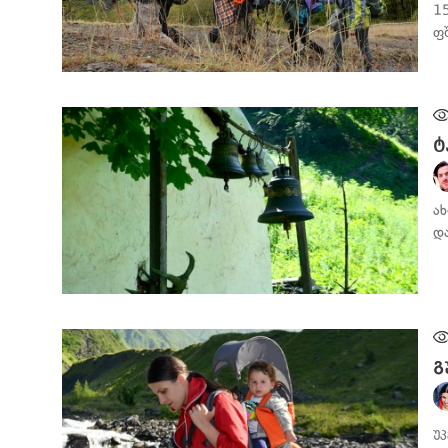
1
ფ
ᲛᲝᲒᲖᲐᲣᲠᲘᲡ ᲓᲦᲘᲣᲠᲘ
ტ
ა
დ
ᲛᲝᲒᲖᲐᲣᲠᲘᲡ ᲓᲦᲘᲣᲠᲘ
გ
უკ