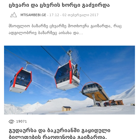
ცხვარი და ცხვრის ხორცი გაძვირდა
MTISAMBEBI.GE
- 17:12 - 02 თებერვალი 2017
მსოფლიო ბაზარზე ცხვარზე მოთხოვნა გაიზარდა, რაც
ადგილობრივ ბაზარზეც აისახა და…
ᲑᲘᲖᲜᲔᲡᲘ
19071
გუდაურსა და ბაკურიანში გაყიდული
ბილეთების რაოდენობა გაიზარდა,