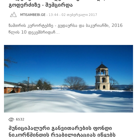
გოდერძიზე - შემცირდა
MTISAMBEBI.GE
- 13:44 - 02 თებერვალი 2017
ზამთრის კურორტებზე - გუდაურსა და ბაკურიანში, 2016
წლის 10 დეკემბრიდან…
ᲡᲐᲖᲝᲒᲐᲓᲝᲔᲑᲐ
6532
მუნიციპალური განვითარების ფონდი
ნიკორწმინდის რეაბილიტაციას იწყებს