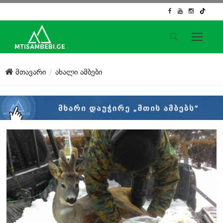
საიტის მენიუ
მთავარი
ახალი ამბები
მთავარი
ახალი ამბები
ჟურნალისტური გამოძიება
ქართული საქმე
ჩვენ შესახებ
კონტაქტი
სოციალური ქსელები