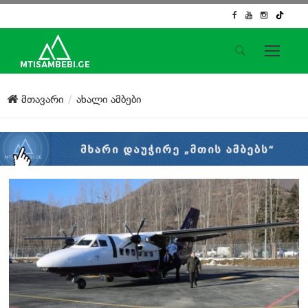
საიტის მენიუ
მთავარი
ახალი ამბები
მთავარი
ახალი ამბები
ჟურნალისტური გამოძიება
ქართული საქმე
ჩვენ შესახებ
კონტაქტი
სოციალური ქსელები