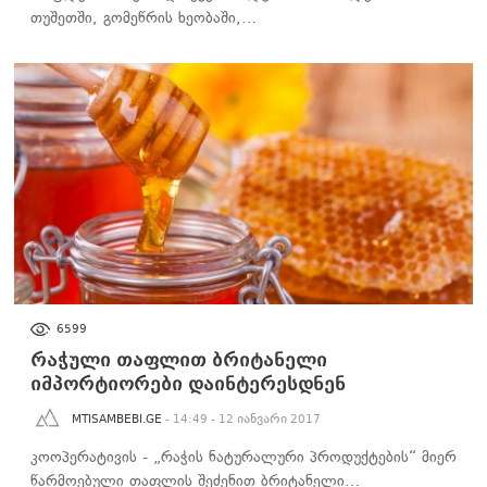
თუშეთში, გომეწრის ხეობაში,…
ᲑᲘᲖᲜᲔᲡᲘ
6599
რაჭული თაფლით ბრიტანელი
იმპორტიორები დაინტერესდნენ
MTISAMBEBI.GE
- 14:49 - 12 იანვარი 2017
კოოპერატივის - „რაჭის ნატურალური პროდუქტების“ მიერ
წარმოებული თაფლის შეძენით ბრიტანელი…