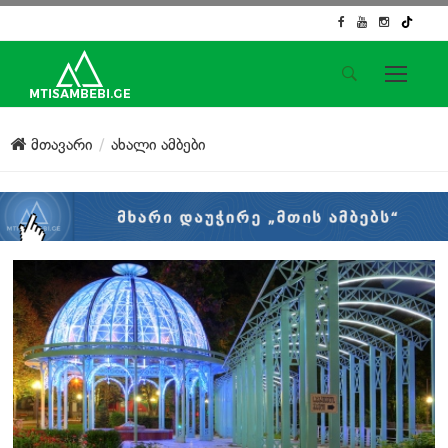
საიტის მენიუ
მთავარი
ახალი ამბები
მთავარი
ახალი ამბები
ჟურნალისტური გამოძიება
ქართული საქმე
ჩვენ შესახებ
კონტაქტი
სოციალური ქსელები