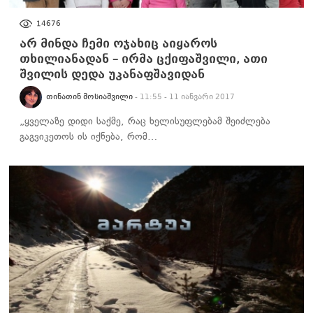
ᲡᲐᲖᲝᲒᲐᲓᲝᲔᲑᲐ
14676
არ მინდა ჩემი ოჯახიც აიყაროს
თხილიანადან – ირმა ცქიფაშვილი, ათი
შვილის დედა უკანაფშავიდან
ᲗᲘᲜᲐᲗᲘᲜ ᲛᲝᲡᲘᲐᲨᲕᲘᲚᲘ
- 11:55 - 11 იანვარი 2017
„ყველაზე დიდი საქმე, რაც ხელისუფლებამ შეიძლება
გაგვიკეთოს ის იქნება, რომ…