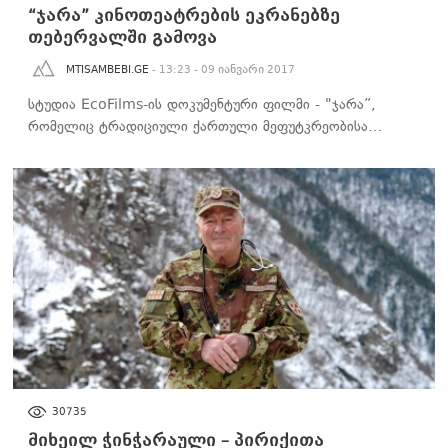
“ჯარა” კინოთეატრების ეკრანებზე
თებერვალში გამოვა
MTISAMBEBI.GE
- 13:23 - 09 იანვარი 2017
სტუდია EcoFilms-ის დოკუმენტური ფილმი - "ჯარა”,
რომელიც ტრადიციული ქართული მეფუტკრეობისა…
ᲡᲐᲖᲝᲒᲐᲓᲝᲔᲑᲐ
30735
მიხეილ ჭინჭარაული – პირიქითა