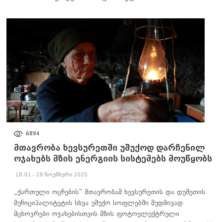
ᲐᲮᲐᲚᲘ ᲐᲛᲑᲔᲑᲘ
6894
მთავრობა ხევსურეთში უშუქოდ დარჩენილ
ოჯახებს მზის ენერგიის სისტემებს მოუწყობს
18:01 - 28 ნოემბერი 2025
„ქართული ოცნების“ მთავრობამ ხევსურეთის და დუშეთის
მუნიციპალიტეტის სხვა უშუქო სოფლებში მუდმივად
მცხოვრები ოჯახებისთვის მზის ფოტოელექტრული