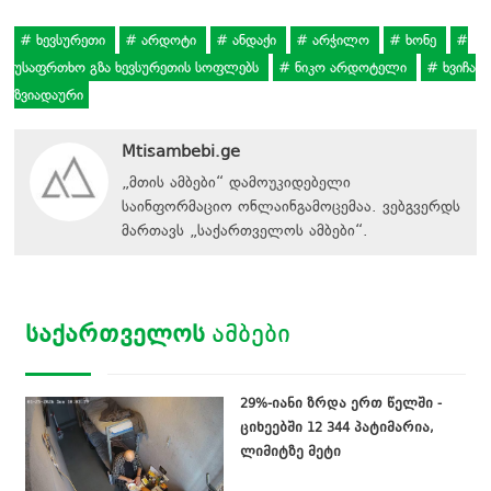
ხევსურეთი
არდოტი
ანდაქი
არჭილო
ხონე
უსაფრთხო გზა ხევსურეთის სოფლებს
ნიკო არდოტელი
ხვიჩა
ზვიადაური
Mtisambebi.ge
„მთის ამბები“ დამოუკიდებელი
საინფორმაციო ონლაინგამოცემაა. ვებგვერდს
მართავს
„
საქართველოს ამბები
“
.
ᲡᲐᲥᲐᲠᲗᲕᲔᲚᲝᲡ
ᲐᲛᲑᲔᲑᲘ
29%-იანი ზრდა ერთ წელში -
ციხეებში 12 344 პატიმარია,
ლიმიტზე მეტი