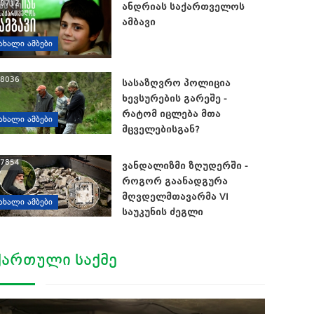
0712
ანდრიას საქართველოს
ამბავი
ᲐᲮᲐᲚᲘ ᲐᲛᲑᲔᲑᲘ
8036
სასაზღვრო პოლიცია
ხევსურების გარეშე -
რატომ იცლება მთა
ᲐᲮᲐᲚᲘ ᲐᲛᲑᲔᲑᲘ
მცველებისგან?
7854
ვანდალიზმი ზღუდერში -
როგორ გაანადგურა
მღვდელმთავარმა VI
ᲐᲮᲐᲚᲘ ᲐᲛᲑᲔᲑᲘ
საუკუნის ძეგლი
ᲥᲐᲠᲗᲣᲚᲘ ᲡᲐᲥᲛᲔ