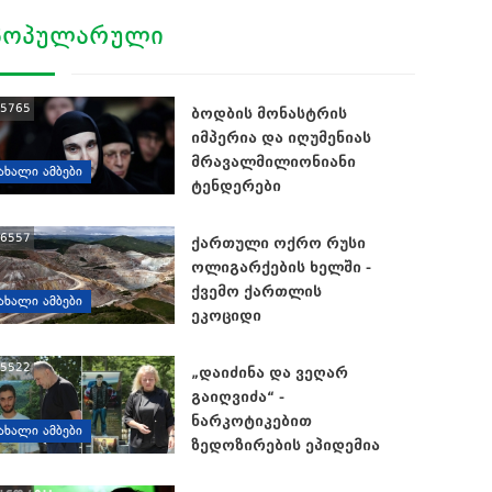
ᲞᲝᲞᲣᲚᲐᲠᲣᲚᲘ
5765
ბოდბის მონასტრის
იმპერია და იღუმენიას
მრავალმილიონიანი
ᲐᲮᲐᲚᲘ ᲐᲛᲑᲔᲑᲘ
ტენდერები
6557
ქართული ოქრო რუსი
ოლიგარქების ხელში -
ქვემო ქართლის
ᲐᲮᲐᲚᲘ ᲐᲛᲑᲔᲑᲘ
ეკოციდი
5522
„დაიძინა და ვეღარ
გაიღვიძა“ -
ნარკოტიკებით
ᲐᲮᲐᲚᲘ ᲐᲛᲑᲔᲑᲘ
ზედოზირების ეპიდემია