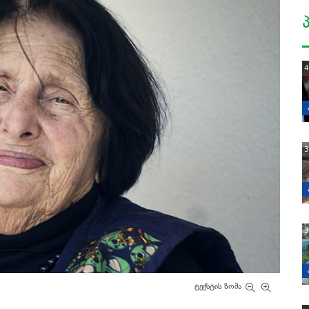
4
3
3
ტექსტის ზომა