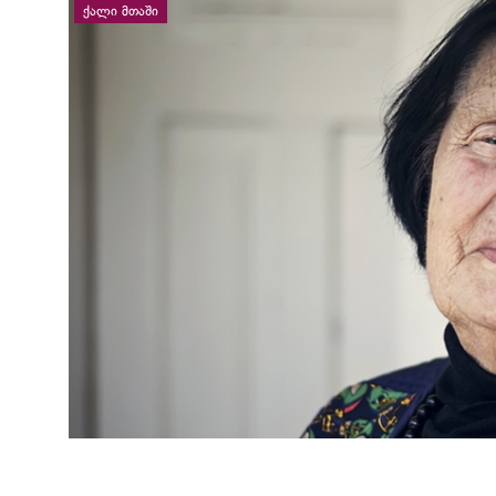
ᲥᲐᲚᲘ ᲛᲗᲐᲨᲘ