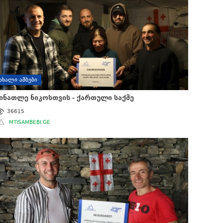
ᲐᲮᲐᲚᲘ ᲐᲛᲑᲔᲑᲘ
ინათლე ნიკოსთვის - ქართული საქმე
36615
MTISAMBEBI.GE