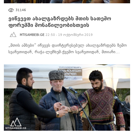
ᲡᲐᲖᲝᲒᲐᲓᲝᲔᲑᲐ
31146
ვიწვევთ ახალგაზრდებს მთის სათემო
ფორუმში მონაწილეობისთვის
MTISAMBEBI.GE
22:50 - 19 ოქტომბერი 2019
„მთის ამბები“ იწვევს დაინტერესებულ ახალგაზრდებს ზემო
სვანეთიდან, რაჭა-ლეჩხუმ-ქვემო სვანეთიდან, მთიანი…