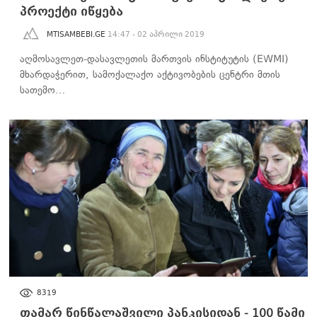
პროექტი იწყება
MTISAMBEBI.GE
14:47 - 02 აპრილი 2019
აღმოსავლეთ-დასავლეთის მართვის ინსტიტუტის (EWMI)
მხარდაჭერით, სამოქალაქო აქტივობების ცენტრი მთის
სათემო…
100 ᲬᲐᲛᲘ ᲛᲗᲘᲡ ᲐᲛᲑᲔᲑᲖᲔ
8319
თამარ წინწალაშვილი პანკისიდან - 100 წამი