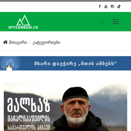
საიტის მენიუ
მთავარი
კატეგორიები
მთავარი
ახალი ამბები
ჟურნალისტური გამოძიება
ქართული საქმე
ჩვენ შესახებ
კონტაქტი
სოციალური ქსელები