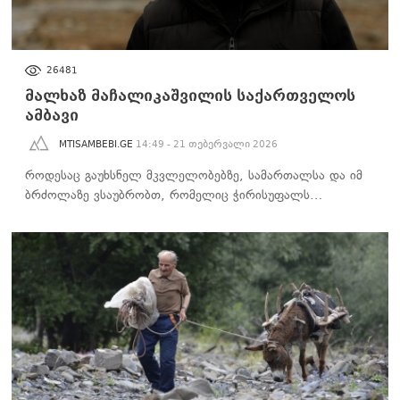
ᲐᲮᲐᲚᲘ ᲐᲛᲑᲔᲑᲘ
26481
მალხაზ მაჩალიკაშვილის საქართველოს
ამბავი
MTISAMBEBI.GE
14:49 - 21 თებერვალი 2026
როდესაც გაუხსნელ მკვლელობებზე, სამართალსა და იმ
ბრძოლაზე ვსაუბრობთ, რომელიც ჭირისუფალს…