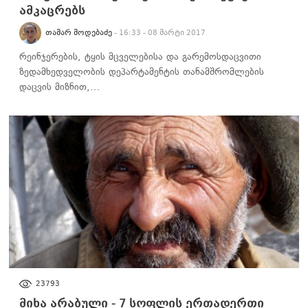
ამკაცრებს
ᲗᲐᲛᲐᲠ ᲛᲝᲓᲔᲑᲐᲫᲔ
- 16:33 - 08 მარტი 2017
რეინჯერების, ტყის მცველებისა და გარემოსდაცვითი
ზედამხედველობის დეპარტამენტის თანამშრომლების
დაცვის მიზნით,…
ᲡᲐᲖᲝᲒᲐᲓᲝᲔᲑᲐ
23793
მიხა არაბული - 7 სოფლის ერთადერთი