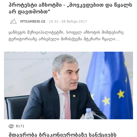
პროტესტი აჩხოტში - „მოვკვდებით და წყალს
არ დავთმობთ“
MTISAMBEBI.GE
- 19:32 - 08 მარტი 2017
ყაზბეგის მუნიციპალიტეტში, სოფელ აჩხოტის მიმდებარე
ტერიტორიაზე არსებული მიწისქვეშა მტკნარი წყალი…
ᲒᲐᲠᲔᲛᲝᲡ ᲓᲐᲪᲕᲐ
8171
მთავრობა ბრაკონიერობაზე სანქციებს