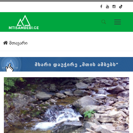
საიტის მენიუ
მთავარი
მთავარი
ახალი ამბები
ჟურნალისტური გამოძიება
ქართული საქმე
ჩვენ შესახებ
კონტაქტი
სოციალური ქსელები