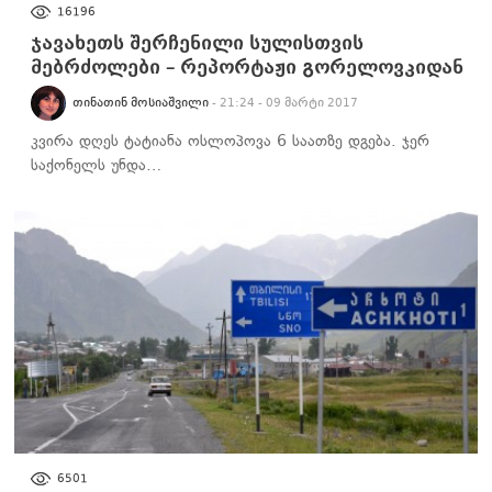
ᲡᲐᲖᲝᲒᲐᲓᲝᲔᲑᲐ
16196
ჯავახეთს შერჩენილი სულისთვის
მებრძოლები – რეპორტაჟი გორელოვკიდან
ᲗᲘᲜᲐᲗᲘᲜ ᲛᲝᲡᲘᲐᲨᲕᲘᲚᲘ
- 21:24 - 09 მარტი 2017
კვირა დღეს ტატიანა ოსლოპოვა 6 საათზე დგება. ჯერ
საქონელს უნდა…
ᲡᲐᲖᲝᲒᲐᲓᲝᲔᲑᲐ
6501