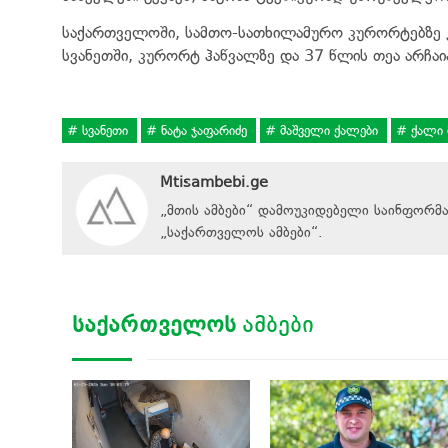
საქართველოში, სამთო-სათხილამურო კურორტებზე კი
სვანეთში, კურორტ ჰაწვალზე და 37 წლის თეა არჩაია
სვანეთი
ნატა ჯაფარიძე
მაშველი ქალები
ქალი 
Mtisambebi.ge
„მთის ამბები“ დამოუკიდებელი საინფორმ
„
საქართველოს ამბები
“
.
ᲡᲐᲥᲐᲠᲗᲕᲔᲚᲝᲡ
ᲐᲛᲑᲔᲑᲘ