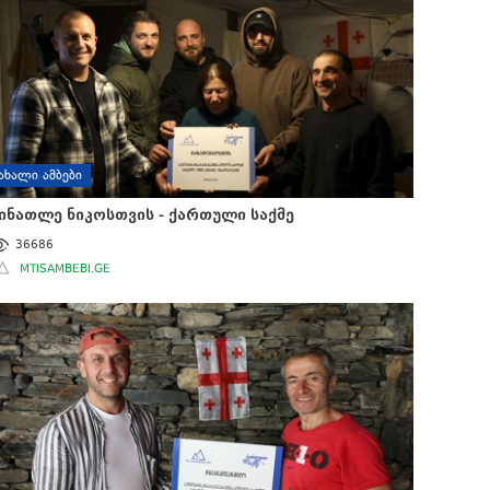
ᲐᲮᲐᲚᲘ ᲐᲛᲑᲔᲑᲘ
ინათლე ნიკოსთვის - ქართული საქმე
36686
MTISAMBEBI.GE