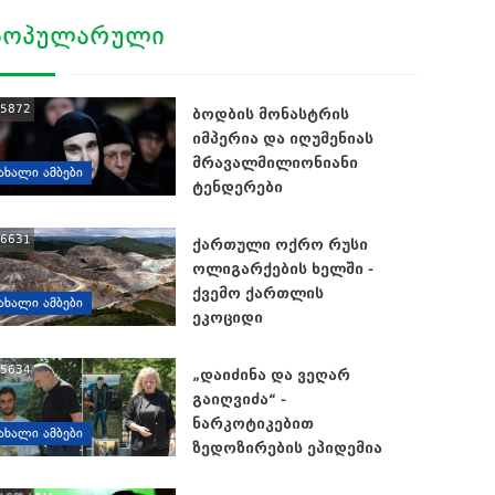
ᲞᲝᲞᲣᲚᲐᲠᲣᲚᲘ
5872
ბოდბის მონასტრის
იმპერია და იღუმენიას
მრავალმილიონიანი
ᲐᲮᲐᲚᲘ ᲐᲛᲑᲔᲑᲘ
ტენდერები
6631
ქართული ოქრო რუსი
ოლიგარქების ხელში -
ქვემო ქართლის
ᲐᲮᲐᲚᲘ ᲐᲛᲑᲔᲑᲘ
ეკოციდი
5634
„დაიძინა და ვეღარ
გაიღვიძა“ -
ნარკოტიკებით
ᲐᲮᲐᲚᲘ ᲐᲛᲑᲔᲑᲘ
ზედოზირების ეპიდემია