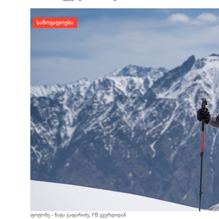
დატოვე კომენტარი
ᲡᲐᲖᲝᲒᲐᲓᲝᲔᲑᲐ
ფოტოზე - ნატა ჯაფარიძე, FB გვერდიდან