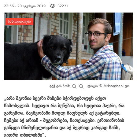
22:56 - 20 აგვისტო 2019
32271
დატოვე კომენტარი
ᲡᲐᲖᲝᲒᲐᲓᲝᲔᲑᲐ
ტექსტის ზომა
ფოტო © Mtisambebi.ge
„არა მგონია ბევრი მიზეზი სჭირდებოდეს აქეთ
წამოსვლას. ხედავთ რა ბუნებაა, რა სუფთა
ა
ჰაერი, რა
გარემოა. ბავშვობაში მთელ ზაფხულს აქ ვატარებდი.
ჩემები აქ არიან
-
მეგობრები, ნათესავები. ერთიანობის
განცდა მნიშვნელოვანია და აქ ბევრად კარგად ჩანს,
ვიდრე თბილისში“.