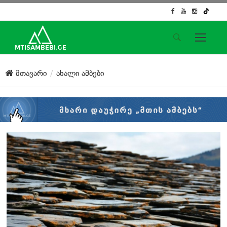
საიტის მენიუ
მთავარი
ახალი ამბები
მთავარი
ახალი ამბები
ჟურნალისტური გამოძიება
ქართული საქმე
ჩვენ შესახებ
კონტაქტი
სოციალური ქსელები