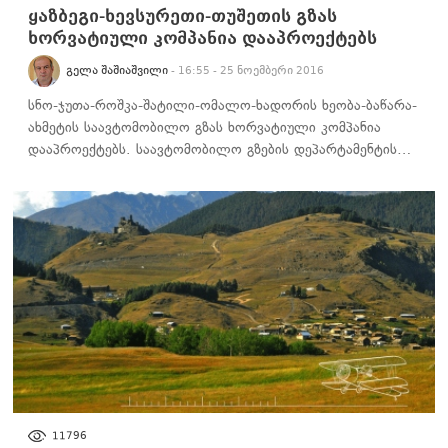
ყაზბეგი-ხევსურეთი-თუშეთის გზას
ხორვატიული კომპანია დააპროექტებს
ᲒᲔᲚᲐ ᲨᲐᲨᲘᲐᲨᲕᲘᲚᲘ
- 16:55 - 25 ნოემბერი 2016
სნო-ჯუთა-როშკა-შატილი-ომალო-ხადორის ხეობა-ბაწარა-
ახმეტის საავტომობილო გზას ხორვატიული კომპანია
დააპროექტებს. საავტომობილო გზების დეპარტამენტის…
ᲑᲘᲖᲜᲔᲡᲘ
11796