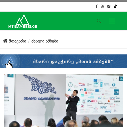
საიტის მენიუ
მთავარი
ახალი ამბები
მთავარი
ახალი ამბები
ჟურნალისტური გამოძიება
ქართული საქმე
ჩვენ შესახებ
კონტაქტი
სოციალური ქსელები