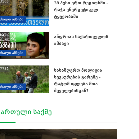
3106
38 ჰესი ერთ რეგიონში -
რაჭა ენერგეტიკულ
ტყვეობაში
ᲐᲮᲐᲚᲘ ᲐᲛᲑᲔᲑᲘ
0455
ანდრიას საქართველოს
ამბავი
ᲐᲮᲐᲚᲘ ᲐᲛᲑᲔᲑᲘ
7752
სასაზღვრო პოლიცია
ხევსურების გარეშე -
რატომ იცლება მთა
ᲐᲮᲐᲚᲘ ᲐᲛᲑᲔᲑᲘ
მცველებისგან?
ᲥᲐᲠᲗᲣᲚᲘ ᲡᲐᲥᲛᲔ