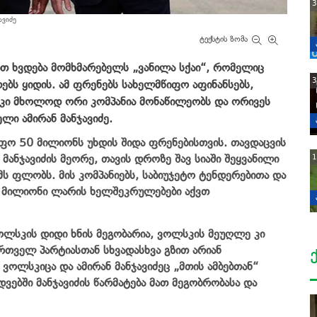
3
ავიძე
ტექსტის ზომა
ით
ხვდება
მომხმარებელს
„
ვანილა
სქაი
“
,
რომელიც
3
ებს
ყიდის
.
ამ
ფრენებს
სახელმწიფო
აფინანსებს
,
კი
მხოლოდ
ორი
კომპანია
მონაწილეობს
და
ორივეს
ელი
ამირან
მანჯავიძე
.
იფო
50
მილიონს
უხდის
შიდა
ფრენებისთვის
.
თავდაცვის
მანჯავიძის
მეორე
,
თავის
დროზე
შავ
სიაში
შეყვანილი
1
მს
ფლობს
.
მის
კომპანიებს
,
საბიუჯეტო
ტენდერებითა
და
5
მილიონი
ლარის
ხელშეკრულებები
აქვთ
ოლსკის
დიდი
ხნის
მეგობარია
,
ვოლსკის
მეუღლე
კი
ართველ
პარტიასთან
სხვადასხვა
გზით
არიან
ვოლსკიცა
და
ამირან
მანჯავიძეც
„
მთის
ამბებთან
“
დვებში
მანჯავიძის
წარმატება
მათ
მეგობრობასა
და