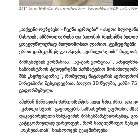
2014 წელი, პრემიერი ირაკლი ღარიბაშვილი ნატახტარში, ცენტრში ამირან მანჯ
„
თქვენი
ოცნებები
-
ჩვენი
ფრთები
“
-
ასეთი
სლოგან
მესტიის
,
ამბროლაურისა
და
ბათუმის
რეისებზე
ბილეთ
ყოველწლიურად
მილიონობით
ლარით
.
ტენდერებში
ერთი
დამფუძნებელი
ჰყავს
,
„
ვანილა
სქაის
“
მფლობ
ბიზნესმენის
კომპანიას
,
„
აკ
-
ეარ
ჯორჯიას
“
,
სახელმწ
სამინისტროს
ტენდერებში
წარმატებით
მონაწილეობს
შპს
„
სერვისეირიც
“
,
რომელიც
ნატახტრის
აეროდრო
პირდაპირი
შესყიდვებით
,
ბოლო
10
წე
ლში
,
ჯამში
7
გაფორმებული
.
ამირან
მანჯავიძე
პარლამენტის
ვიცე
-
სპიკერის
,
გია
ვ
„
ვანილა
სქაის
“
გაყიდვების
სამსახურის
უფროსი
.
მმ
დაკავშირებული
მანჯავიძის
ბიზნესპარტნიორებიც
.
გია
კატეგორიულად
უარყოფენ
,
რომ
სახელმწიფო
შესყი
„
ოცნებასთან
“
სიახლოვეს
უკავშირდება
.