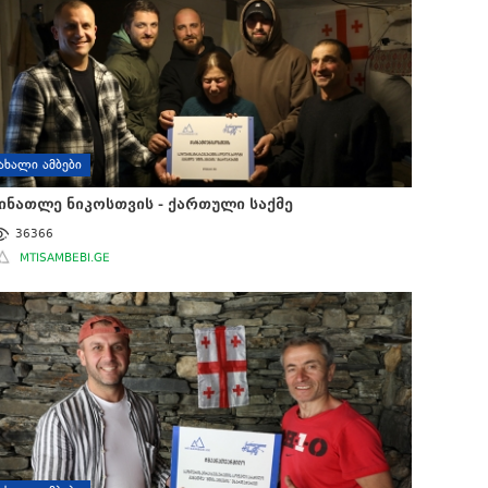
ᲐᲮᲐᲚᲘ ᲐᲛᲑᲔᲑᲘ
ინათლე ნიკოსთვის - ქართული საქმე
36366
MTISAMBEBI.GE