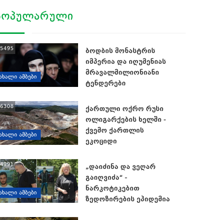
ᲞᲝᲞᲣᲚᲐᲠᲣᲚᲘ
5495
ბოდბის მონასტრის
იმპერია და იღუმენიას
მრავალმილიონიანი
ᲐᲮᲐᲚᲘ ᲐᲛᲑᲔᲑᲘ
ტენდერები
6308
ქართული ოქრო რუსი
ოლიგარქების ხელში -
ქვემო ქართლის
ᲐᲮᲐᲚᲘ ᲐᲛᲑᲔᲑᲘ
ეკოციდი
4991
„დაიძინა და ვეღარ
გაიღვიძა“ -
ნარკოტიკებით
ᲐᲮᲐᲚᲘ ᲐᲛᲑᲔᲑᲘ
ზედოზირების ეპიდემია