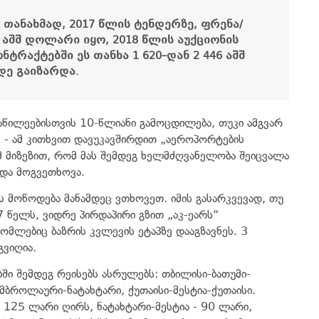
თანახმად,
2017
წლის
ტენდერზე
,
ფრენა
/
0
აშშ
დოლარი
იყო
, 2018
წლის
აუქციონის
ონტრაქტებში
ეს
თანხა
1 620–
დან
2 446
აშშ
დე
გაიზარდა
.
წილეებისთვის 10-წლიანი გამოცდილება, თუკი ამგვარ
 - ამ კითხვით დავუკავშირდით „აეროპორტების
იმ მიზეზით, რომ მას შემდეგ ხელმძღვანელობა შეიცვალა
უნდა მოგვეთხოვა.
 მოწოდება მანამდეც ვთხოვეთ. იმის გასარკვევად, თუ
 წელს, ვიდრე პირდაპირი გზით „აკ-ეარს“
ომლებიც ბაზრის კვლევის ეტაპზე დააგზავნეს. 3
გვიღია.
ში შემდეგ რეისებს ასრულებს: თბილისი-ბათუმი-
ამბროლაური-ნატახტარი, ქუთაისი-მესტია-ქუთაისი.
 125 ლარი ღირს, ნატახტარი-მესტია - 90 ლარი,