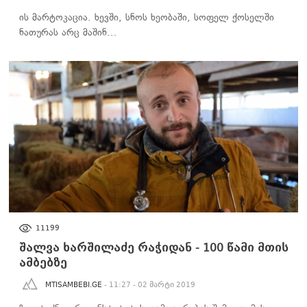
ის მარტოკაცია. ხევში, სნოს ხეობაში, სოფელ ქოსელში
ნათურას არც მაშინ…
100 ᲬᲐᲛᲘ ᲛᲗᲘᲡ ᲐᲛᲑᲔᲑᲖᲔ
11199
შალვა ხარშილაძე რაჭიდან - 100 წამი მთის
ამბებზე
MTISAMBEBI.GE
- 11:27 - 02 მარტი 2019