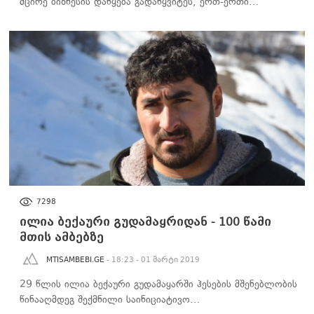
მცირე ბიზნესის დაწყება გადაწყვიტეს, ერთ-ერთი…
100 ᲬᲐᲛᲘ ᲛᲗᲘᲡ ᲐᲛᲑᲔᲑᲖᲔ
7298
ილია ბექაური გუდამაყრიდან - 100 წამი
მთის ამბებზე
MTISAMBEBI.GE
- 18:23 - 01 მარტი 2019
29 წლის ილია ბექაური გუდამაყარში ჰესების მშენებლობის
წინააღმდეგ შექმნილი საინიციატივო…