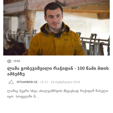
100 ᲬᲐᲛᲘ ᲛᲗᲘᲡ ᲐᲛᲑᲔᲑᲖᲔ
7030
ლაშა გობეჯიშვილი რაჭიდან - 100 წამი მთის
ამბებზე
MTISAMBEBI.GE
- 19:21 - 18 თებერვალი 2019
ლაშაც ბევრი სხვა ახალგაზრდის მსგავსად რაჭიდან წასული
იყო. სოფელში 6…