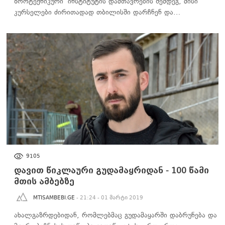
ზოოტექნიკური ინსტიტუტის დამთავრების შემდეგ, მისი
კურსელები ძირითადად თბილისში დარჩნენ და…
100 ᲬᲐᲛᲘ ᲛᲗᲘᲡ ᲐᲛᲑᲔᲑᲖᲔ
9105
დავით წიკლაური გუდამაყრიდან - 100 წამი
მთის ამბებზე
MTISAMBEBI.GE
- 21:24 - 01 მარტი 2019
ახალგაზრდებიდან, რომლებმაც გუდამაყარში დაბრუნება და