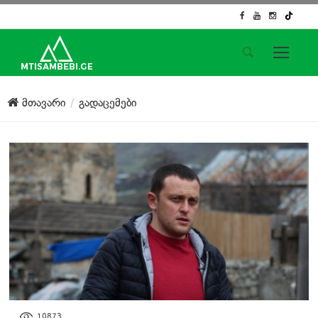
საიტის მენიუ
მთავარი
გადაცემები
მთავარი
ახალი ამბები
ჟურნალისტური გამოძიება
ქართული საქმე
ჩვენ შესახებ
კონტაქტი
სოციალური ქსელები
100 ᲬᲐᲛᲘ ᲛᲗᲘᲡ ᲐᲛᲑᲔᲑᲖᲔ
10873