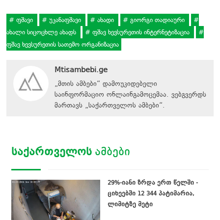
ფშავი
უკანაფშავი
ახადი
გიორგი თადიაური
ახალი სიცოცხლე ახადს
ფშავ ხევსურეთის ინტერნეტიზაცია
ფშავ ხევსურეთის სათემო ორგანიზაცია
Mtisambebi.ge
„მთის ამბები“ დამოუკიდებელი
საინფორმაციო ონლაინგამოცემაა. ვებგვერდს
მართავს
„
საქართველოს ამბები
“
.
ᲡᲐᲥᲐᲠᲗᲕᲔᲚᲝᲡ
ᲐᲛᲑᲔᲑᲘ
29%-იანი ზრდა ერთ წელში -
ციხეებში 12 344 პატიმარია,
ლიმიტზე მეტი