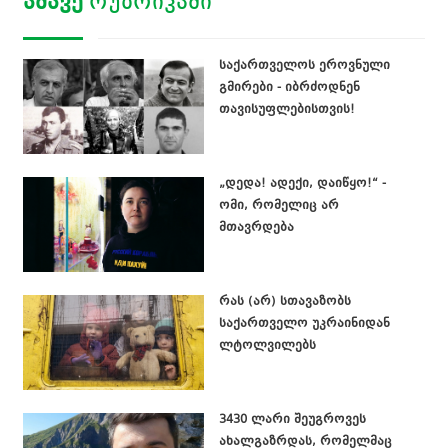
ᲐᲛᲐᲕᲔ
ᲠᲣᲑᲠᲘᲙᲐᲨᲘ
საქართველოს ეროვნული
გმირები - იბრძოდნენ
თავისუფლებისთვის!
„დედა! ადექი, დაიწყო!“ -
ომი, რომელიც არ
მთავრდება
რას (არ) სთავაზობს
საქართველო უკრაინიდან
ლტოლვილებს
3430 ლარი შეუგროვეს
ახალგაზრდას, რომელმაც