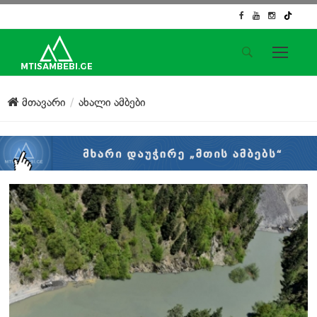
საიტის მენიუ
მთავარი
ახალი ამბები
მთავარი
ახალი ამბები
ჟურნალისტური გამოძიება
ქართული საქმე
ჩვენ შესახებ
კონტაქტი
სოციალური ქსელები