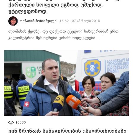
ქართული სოფელი უგზოდ, უშუქოდ,
უტელეფონოდ
ᲗᲘᲜᲐᲗᲘᲜ ᲛᲝᲡᲘᲐᲨᲕᲘᲚᲘ
- 16:32 - 07 აპრილი 2018
ლომისის ქედზე, დე ფაქტოდ ქცეული საზღვრიდან ერთ
კილომეტრში მცხოვრები ციხისსოფლელები…
ᲡᲐᲖᲝᲒᲐᲓᲝᲔᲑᲐ
16380
ვინ ზრუნავს საბაგიროების უსაფრთხოებაზე