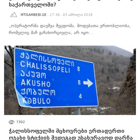
საქართველოში?
MTISAMBEBI.GE
- 17:38 - 03 აპრილი 2018
„ოპერატორმა დაუშვა შეცდომა. მოდებათა ერთობლიობა,
რომელიც მან განახორციელა, არ იყო…
ᲡᲐᲖᲝᲒᲐᲓᲝᲔᲑᲐ
7302
ჭალისსოფელში მცხოვრები ერთადერთი
ოჯახი სტიქიის შედეგად უსახურავოდ დარჩა