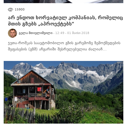
ᲒᲐᲠᲔᲛᲝᲡ ᲓᲐᲪᲕᲐ
15900
არ ენდოთ ხორვატიულ კომპანიას, რომელიც
მთის გზებს „აპროექტებს“
ᲒᲔᲚᲐ ᲛᲗᲘᲕᲚᲘᲨᲕᲘᲚᲘ
- 12:49 - 01 მაისი 2018
ჯუთა-როშკას საავტომობილო გზის გარემოზე ზემოქმედების
შეფასების (გზშ) ანგარიში შესრულებულია ძალიან…