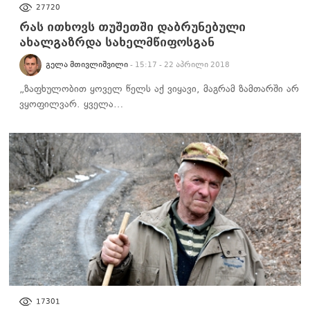
ᲡᲐᲖᲝᲒᲐᲓᲝᲔᲑᲐ
27720
რას ითხოვს თუშეთში დაბრუნებული
ახალგაზრდა სახელმწიფოსგან
ᲒᲔᲚᲐ ᲛᲗᲘᲕᲚᲘᲨᲕᲘᲚᲘ
- 15:17 - 22 აპრილი 2018
„ზაფხულობით ყოველ წელს აქ ვიყავი, მაგრამ ზამთარში არ
ვყოფილვარ. ყველა…
ᲡᲐᲖᲝᲒᲐᲓᲝᲔᲑᲐ
17301