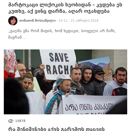
მარტოკაცი ლიქოკის ხეობიდან – კვდება ეს
კუთხე, აქ ვინც დარჩა, აღარ ოჯახდება
ᲗᲘᲜᲐᲗᲘᲜ ᲛᲝᲡᲘᲐᲨᲕᲘᲚᲘ
- 14:11 - 21 აპრილი 2018
„გაღმა გზა რომ მიდის, ხომ ხედავთ, სოფელი არ ჩანს,
მაგრამ…
ᲒᲐᲠᲔᲛᲝᲡ ᲓᲐᲪᲕᲐ
15878
რა შენიშვნები აქვს გარემოს დაცვის