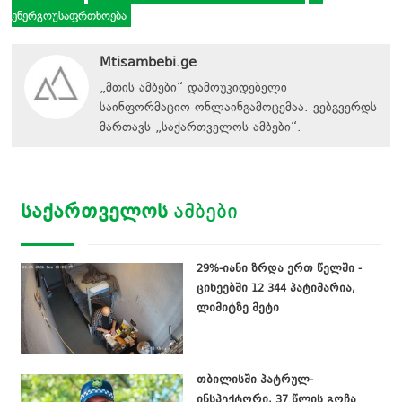
ენერგოუსაფრთხოება
Mtisambebi.ge
„მთის ამბები“ დამოუკიდებელი
საინფორმაციო ონლაინგამოცემაა. ვებგვერდს
მართავს
„
საქართველოს ამბები
“
.
ᲡᲐᲥᲐᲠᲗᲕᲔᲚᲝᲡ
ᲐᲛᲑᲔᲑᲘ
29%-იანი ზრდა ერთ წელში -
ციხეებში 12 344 პატიმარია,
ლიმიტზე მეტი
თბილისში პატრულ-
ინსპექტორი, 37 წლის გოჩა