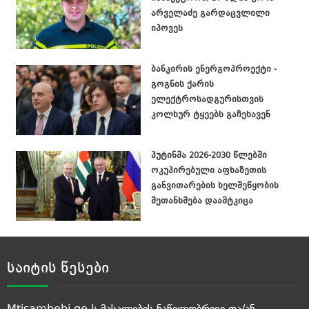
არველაძე გარდაცვლილი
იპოვეს
ბანკირის ენერგოპროექტი -
გოგნის ქარის
ელექტროსადგურისთვის
კოლხურ ტყეებს გაჩეხავენ
პუტინმა 2026-2030 წლებში
ოკუპირებული აფხაზეთის
განვითარების ხელშეწყობის
შეთანხმება დაამტკიცა
საიტის წესები
Mtisambebi.ge-ს მასალების ნაწილობრივი და/ან