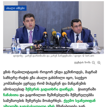
დატოვე კომენტარი
ᲐᲮᲐᲚᲘ ᲐᲛᲑᲔᲑᲘ
ფოტოზე - კარენ დარბინიანი და კარენ ჰარუტუნიანი / ფოტო © tert.am
ტექსტის ზომა
გზის რეაბილიტაციის როგორ უნდა გეშინოდეს, მაგრამ
საჩხერე-რაჭის გზა ახალი გახსნილი იყო, საეჭვო
კომპანიები ეგრევე რომ მიჰყვნენ და მანგანუმის
ამოსაღებად
შქმერის გადათხრა დაიწყეს.
ჭიათურაში
ნანახითა
და გაგონილით შეშინებულმა შქმერელებმა
სამუშაოების შეჩერება მოახერხეს.
ქვემო სვანეთიდან
უშგულში გადასასვლელი გზის
მშენებლობა ჯერ