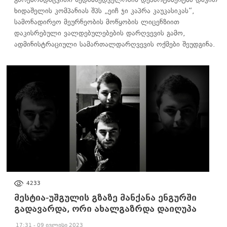
ხიდაშელის კომპანიას შპს „ეიჩ ჯი კაპრა კაუკასიკას“,
სამონადირეო მეურნეობის მოწყობის ლიცენზიით
დაკისრებული ვალდებულებების დარღვევის გამო,
ადმინისტრაციული სამართალდარღვევის ოქმები შეუდგინა.
ᲐᲮᲐᲚᲘ ᲐᲛᲑᲔᲑᲘ
4233
მესტია-უშგულის გზაზე მანქანა ენგურში
გადავარდა, ორი ახალგაზრდა დაიღუპა
17:31 - 09 ივლისი 2023