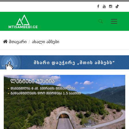
საიტის მენიუ
მთავარი
ახალი ამბები
მთავარი
ახალი ამბები
ჟურნალისტური გამოძიება
ქართული საქმე
ჩვენ შესახებ
კონტაქტი
სოციალური ქსელები