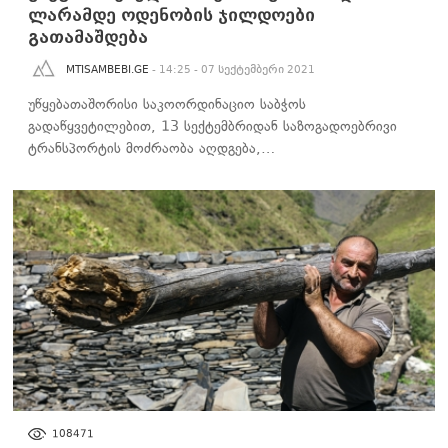
ლარამდე ოდენობის ჯილდოები
გათამაშდება
MTISAMBEBI.GE
- 14:25 - 07 სექტემბერი 2021
უწყებათაშორისი საკოორდინაციო საბჭოს
გადაწყვეტილებით, 13 სექტემბრიდან საზოგადოებრივი
ტრანსპორტის მოძრაობა აღდგება,…
ᲡᲐᲖᲝᲒᲐᲓᲝᲔᲑᲐ
108471