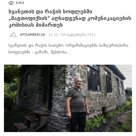
6364
სვანეთის და რაჭის სოფლებში
„მაგთიფიქსის“ აღსადგენად კომუნიკაციების
კომისიას მიმართეს
MTISAMBEBI.GE
- 11:22 - 08 სექტემბერი 2021
სვანეთის და რაჭის სათემო ორგანიზაციებმა საზღვრისპირა
სოფლებში - ცანაში, ზესხოსა…
ᲡᲐᲖᲝᲒᲐᲓᲝᲔᲑᲐ