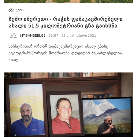
ᲡᲐᲖᲝᲒᲐᲓᲝᲔᲑᲐ
15905
ზემო იმერეთი - რაჭის დამაკავშირებელი
ახალი 51.5 კილომეტრიანი გზა გაიხსნა
MTISAMBEBI.GE
- 13:57 - 28 სექტემბერი 2021
საჩხერიდან ონთან დამაკავშირებელ ახალ გზაზე
ავტოტრანსპორტის მოძრაობა დღეიდან შესაძლებელია.
ახალი…