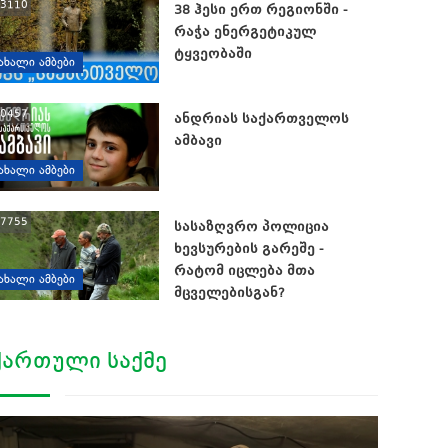
3110
38 ჰესი ერთ რეგიონში -
რაჭა ენერგეტიკულ
ტყვეობაში
ᲐᲮᲐᲚᲘ ᲐᲛᲑᲔᲑᲘ
0457
ანდრიას საქართველოს
ამბავი
ᲐᲮᲐᲚᲘ ᲐᲛᲑᲔᲑᲘ
7755
სასაზღვრო პოლიცია
ხევსურების გარეშე -
რატომ იცლება მთა
ᲐᲮᲐᲚᲘ ᲐᲛᲑᲔᲑᲘ
მცველებისგან?
ᲥᲐᲠᲗᲣᲚᲘ ᲡᲐᲥᲛᲔ