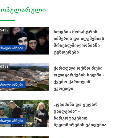
ᲞᲝᲞᲣᲚᲐᲠᲣᲚᲘ
5499
ბოდბის მონასტრის
იმპერია და იღუმენიას
მრავალმილიონიანი
ᲐᲮᲐᲚᲘ ᲐᲛᲑᲔᲑᲘ
ტენდერები
6311
ქართული ოქრო რუსი
ოლიგარქების ხელში -
ქვემო ქართლის
ᲐᲮᲐᲚᲘ ᲐᲛᲑᲔᲑᲘ
ეკოციდი
4996
„დაიძინა და ვეღარ
გაიღვიძა“ -
ნარკოტიკებით
ᲐᲮᲐᲚᲘ ᲐᲛᲑᲔᲑᲘ
ზედოზირების ეპიდემია