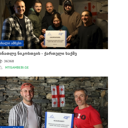
ᲐᲮᲐᲚᲘ ᲐᲛᲑᲔᲑᲘ
ინათლე ნიკოსთვის - ქართული საქმე
36368
MTISAMBEBI.GE