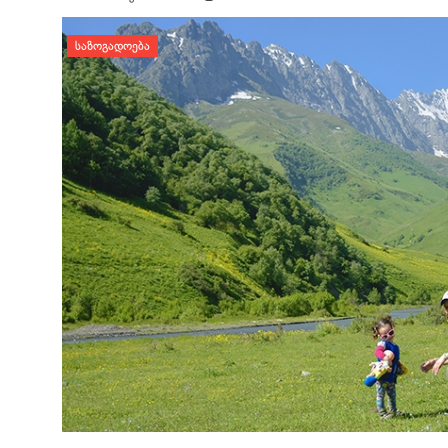
დატოვე კომენტარი
ᲡᲐᲖᲝᲒᲐᲓᲝᲔᲑᲐ