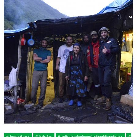
ხევსურეთი
ხახაბო
ფშავ ხევსურეთის ინტერნეტიზაცია