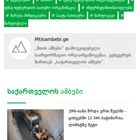
ფშავ ხევსურეთის სათემო ორგანიზაცია
ინტერნეტიმთისსოფლებს
მარუსა მინდიკაური
პაატა ხახიაური
მარტოკაცი
მარტოქალი
Mtisambebi.ge
„მთის ამბები“ დამოუკიდებელი
საინფორმაციო ონლაინგამოცემაა. ვებგვერდს
მართავს
„
საქართველოს ამბები
“
.
ᲡᲐᲥᲐᲠᲗᲕᲔᲚᲝᲡ
ᲐᲛᲑᲔᲑᲘ
29%-იანი ზრდა ერთ წელში -
ციხეებში 12 344 პატიმარია,
ლიმიტზე მეტი