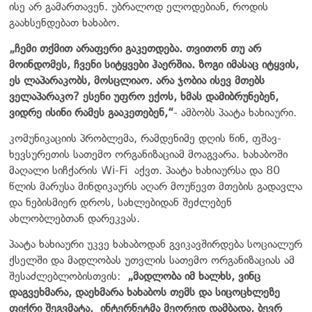
ისე არ გამართავენ. უბრალოდ ელოდებიან, როდის
გაახსენდებათ ხახაბო.
„ჩემი თქმით არაფერი გაკეთდება. თვითონ თუ არ
მოინდომეს, ჩვენი სიტყვები ჰაერშია. ზოგი იმასაც იტყვის,
ეს ლაპარაკობს, მოსცლიაო. არა ჯობია ისევ მთებს
ველაპარაკო? ესენი უფრო ექოს, ხმას დამიბრუნებენ,
ვიდრე ისინი რამეს გააკეთებენ,“
- ამბობს პაატა ხახიაური.
კომუნიკაციის პრობლემა, რამდენიმე დღის წინ, ფშავ-
ხევსურეთის სათემო ორგანიზაციამ მოაგვარა. ხახაბოში
მაღალი სიჩქარის Wi-Fi
აქვთ. პაატა ხახიაურსა და 80
წლის მარუსა მინდიკაურს აღარ მოუწევთ მთების გადავლა
და ნებისმიერ დროს, სახლებიდან შეძლებენ
ახლობლებთან დარეკვას.
პაატა ხახიაური უკვე ხახაბოდან გვიკავშირდება სოციალურ
ქსელში და მადლობას უთვლის სათემო ორგანიზაციას ამ
შესაძლებლობისთვის:
„მადლობა იმ ხალხს, ვინც
დაგვეხმარა, დაეხმარა ხახაბოს თემს და სიცოცხლეზე
ფიქრი შეგვმატა.
ინტერნეტმა მეორედ დამბადა, ბევრ