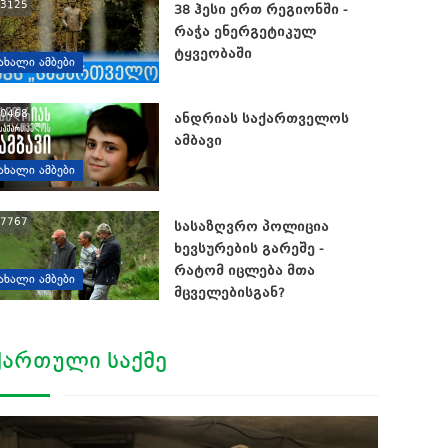
3125
38 ჰესი ერთ რეგიონში -
რაჭა ენერგეტიკულ
ტყვეობაში
ᲐᲮᲐᲚᲘ ᲐᲛᲑᲔᲑᲘ
0468
ანდრიას საქართველოს
ამბავი
ᲐᲮᲐᲚᲘ ᲐᲛᲑᲔᲑᲘ
7767
სასაზღვრო პოლიცია
ხევსურების გარეშე -
რატომ იცლება მთა
ᲐᲮᲐᲚᲘ ᲐᲛᲑᲔᲑᲘ
მცველებისგან?
ᲥᲐᲠᲗᲣᲚᲘ ᲡᲐᲥᲛᲔ