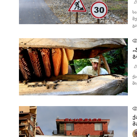
ს
მ
გ
ᲡᲐᲖᲝᲒᲐᲓᲝᲔᲑᲐ
„
გ
ქ
მ
ᲙᲣᲚᲢᲣᲠᲐ
ქ
მ