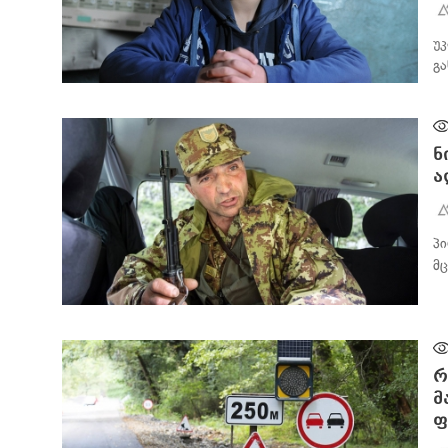
უ
გ
ᲡᲐᲖᲝᲒᲐᲓᲝᲔᲑᲐ
ნ
ა
პ
მ
ᲡᲐᲖᲝᲒᲐᲓᲝᲔᲑᲐ
რ
მ
ფ