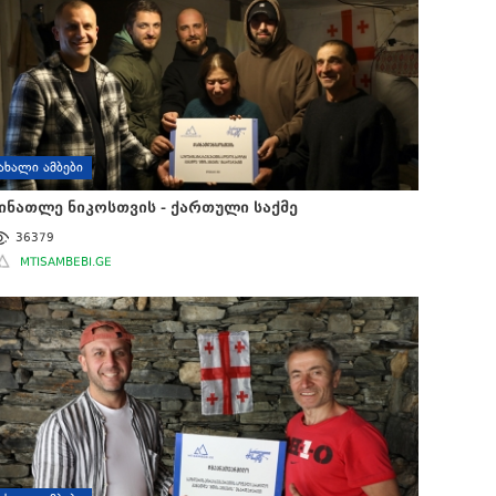
ᲐᲮᲐᲚᲘ ᲐᲛᲑᲔᲑᲘ
ინათლე ნიკოსთვის - ქართული საქმე
36379
MTISAMBEBI.GE