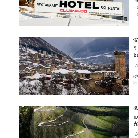
H
H
ᲑᲘᲖᲜᲔᲡᲘ
5
ს
ც
მ
ᲑᲘᲖᲜᲔᲡᲘ
თ
ტ