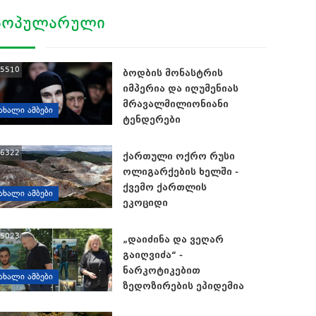
ᲞᲝᲞᲣᲚᲐᲠᲣᲚᲘ
5510
ბოდბის მონასტრის
იმპერია და იღუმენიას
მრავალმილიონიანი
ᲐᲮᲐᲚᲘ ᲐᲛᲑᲔᲑᲘ
ტენდერები
6322
ქართული ოქრო რუსი
ოლიგარქების ხელში -
ქვემო ქართლის
ᲐᲮᲐᲚᲘ ᲐᲛᲑᲔᲑᲘ
ეკოციდი
5023
„დაიძინა და ვეღარ
გაიღვიძა“ -
ნარკოტიკებით
ᲐᲮᲐᲚᲘ ᲐᲛᲑᲔᲑᲘ
ზედოზირების ეპიდემია