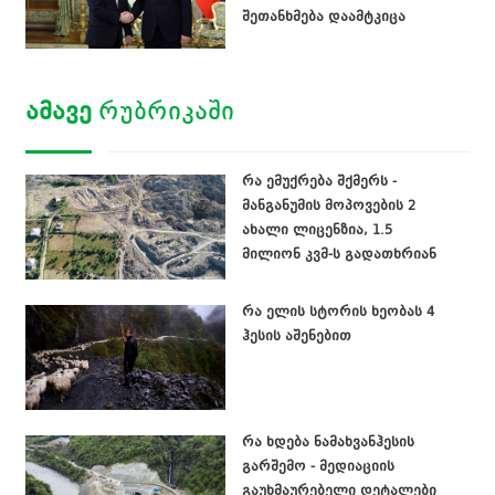
შეთანხმება დაამტკიცა
ᲐᲛᲐᲕᲔ
ᲠᲣᲑᲠᲘᲙᲐᲨᲘ
რა ემუქრება შქმერს -
მანგანუმის მოპოვების 2
ახალი ლიცენზია, 1.5
მილიონ კვმ-ს გადათხრიან
რა ელის სტორის ხეობას 4
ჰესის აშენებით
რა ხდება ნამახვანჰესის
გარშემო - მედიაციის
გაუხმაურებელი დეტალები