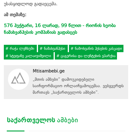
უსასყიდლოდ გადაეცემა.
ამ თემაზე:
576 ჰექტარი, 16 ლარად, 99 წლით - რიონის ხეობა
ნამახვანჰესის კომპანიას გადასცეს
რაჭა ლეჩხუმი
ნამახვანჰესი
ნამოხვანის ჰესების კასკადი
სტეფანე კალაიჯიშვილი
ცაგერისა და ლენტეხის ეპარქია
Mtisambebi.ge
„მთის ამბები“ დამოუკიდებელი
საინფორმაციო ონლაინგამოცემაა. ვებგვერდს
მართავს
„
საქართველოს ამბები
“
.
ᲡᲐᲥᲐᲠᲗᲕᲔᲚᲝᲡ
ᲐᲛᲑᲔᲑᲘ