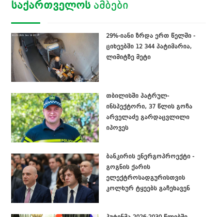
ᲡᲐᲥᲐᲠᲗᲕᲔᲚᲝᲡ
ᲐᲛᲑᲔᲑᲘ
29%-იანი ზრდა ერთ წელში -
ციხეებში 12 344 პატიმარია,
ლიმიტზე მეტი
თბილისში პატრულ-
ინსპექტორი, 37 წლის გოჩა
არველაძე გარდაცვლილი
იპოვეს
ბანკირის ენერგოპროექტი -
გოგნის ქარის
ელექტროსადგურისთვის
კოლხურ ტყეებს გაჩეხავენ
პუტინმა 2026-2030 წლებში