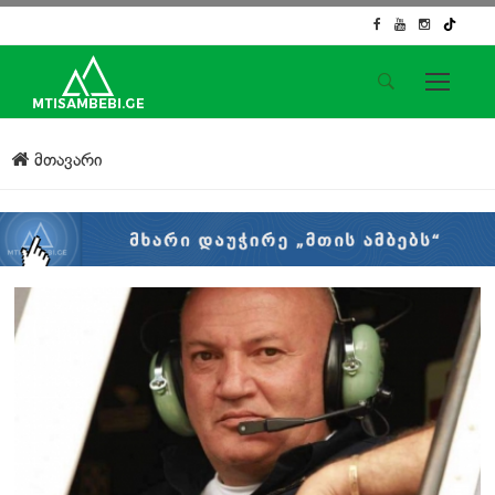
საიტის მენიუ
მთავარი
მთავარი
ახალი ამბები
ჟურნალისტური გამოძიება
ქართული საქმე
ჩვენ შესახებ
კონტაქტი
სოციალური ქსელები