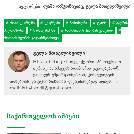
ავტორები:
ლაშა ორჯონიკიძე, გელა მთივლიშვილი
რაჭა ლეჩხუმი
ლეჩხუმი
ნამოხვანი
ტვიში
ტვიშის
მიკროზონა
ნამახვანჰესი
ნამოხვანის ჰესების კასკადი
რიონის ხეობის გადარჩენისთვის
გელა მთივლიშვილი
Mtisambebi.ge-ს რედაქტორი. პროფესიით
იურისტია. აშუქებს ადამიანის უფლებებთან,
ეთნიკურ უმცირესობებთან, კონფლიქტის
ზონებთან და ტერორიზმთან დაკავშირებულ თემებს. E-
mail:
Mtivlishvili@gmail.com
ᲡᲐᲥᲐᲠᲗᲕᲔᲚᲝᲡ
ᲐᲛᲑᲔᲑᲘ