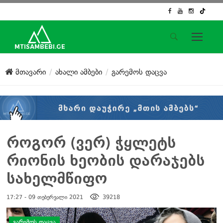
საიტის მენიუ
მთავარი
ახალი ამბები
გარემოს დაცვა
მთავარი
ახალი ამბები
ჟურნალისტური გამოძიება
ქართული საქმე
ჩვენ შესახებ
როგორ (ვერ) ჭყლეტს
კონტაქტი
რიონის ხეობის დარაჯებს
სოციალური ქსელები
სახელმწიფო
17:27 - 09 თებერვალი 2021
39218
დატოვე კომენტარი
ᲒᲐᲠᲔᲛᲝᲡ ᲓᲐᲪᲕᲐ