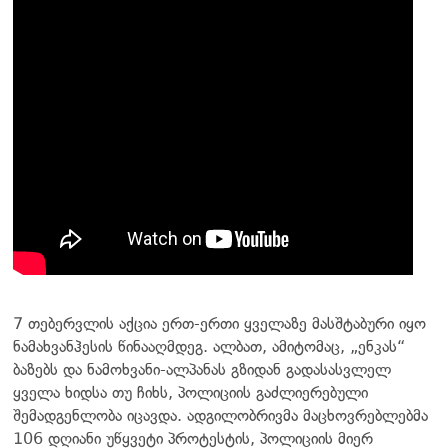
7 თებერვლის აქცია ერთ-ერთი ყველაზე მასშტაბური იყო
ნამახვანჰესის წინააღმდეგ. ალბათ, ამიტომაც, „ენკას“
ბაზებს და ნამოხვანი-ალპანას გზიდან გადასასვლელ
ყველა ხიდსა თუ ჩიხს, პოლიციის გაძლიერებული
შემადგენლობა იცავდა. ადგილობრივმა მაცხოვრებლებმა
106 დღიანი უწყვეტი პროტესტის, პოლიციის მიერ