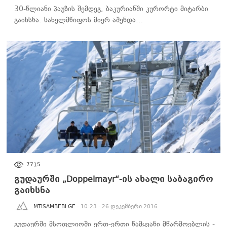
30-წლიანი პაუზის შემდეგ, ბაკურიანში კურორტი მიტარბი
გაიხსნა. სახელმწიფოს მიერ აშენდა…
ᲑᲘᲖᲜᲔᲡᲘ
7715
გუდაურში „Doppelmayr“-ის ახალი საბაგირო
გაიხსნა
MTISAMBEBI.GE
- 10:23 - 26 დეკემბერი 2016
გუდაურში მსოფლიოში ერთ-ერთი წამყვანი მწარმოებლის -