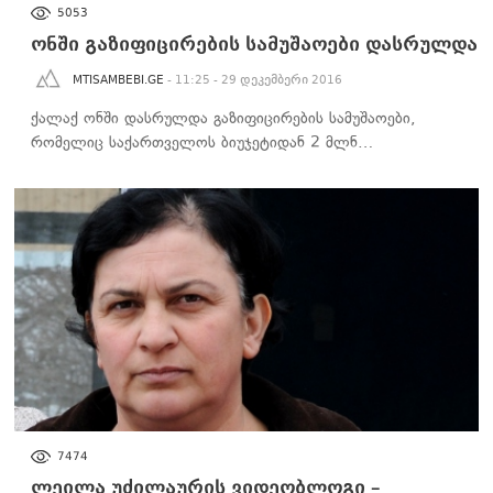
ᲡᲐᲖᲝᲒᲐᲓᲝᲔᲑᲐ
5053
ონში გაზიფიცირების სამუშაოები დასრულდა
MTISAMBEBI.GE
- 11:25 - 29 დეკემბერი 2016
ქალაქ ონში დასრულდა გაზიფიცირების სამუშაოები,
რომელიც საქართველოს ბიუჯეტიდან 2 მლნ…
ᲡᲐᲖᲝᲒᲐᲓᲝᲔᲑᲐ
7474
ლეილა უძილაურის ვიდეობლოგი –