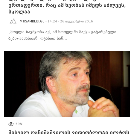
ერთადერთი, რაც ამ ხეობას იმედს აძლევს,
სკოლაა
MTISAMBEBI.GE
- 14:24 - 26 დეკემბერი 2016
„მთელი ბავშვობა აქ, ამ სოფელში მაქვს გატარებული,
ბებო-პაპასთან. ოჯახით ხან…
ᲡᲐᲖᲝᲒᲐᲓᲝᲔᲑᲐ
6981
მიხეილ ღანიშაშვილის ვიდეობლოგი ილტოს