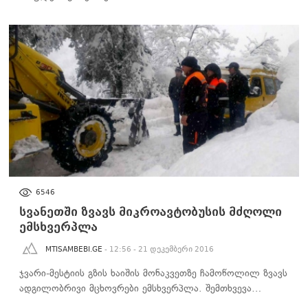
ᲡᲐᲖᲝᲒᲐᲓᲝᲔᲑᲐ
6546
სვანეთში ზვავს მიკროავტობუსის მძღოლი
ემსხვერპლა
MTISAMBEBI.GE
- 12:56 - 21 დეკემბერი 2016
ჯვარი-მესტიის გზის ხაიშის მონაკვეთზე ჩამოწოლილ ზვავს
ადგილობრივი მცხოვრები ემსხვერპლა. შემთხვევა…