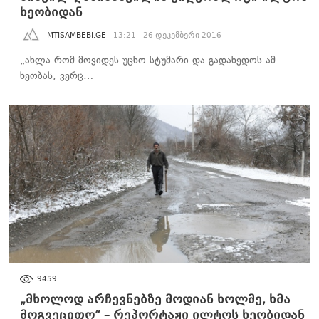
ხეობიდან
MTISAMBEBI.GE
- 13:21 - 26 დეკემბერი 2016
„ახლა რომ მოვიდეს უცხო სტუმარი და გადახედოს ამ
ხეობას, ვერც…
ᲡᲐᲖᲝᲒᲐᲓᲝᲔᲑᲐ
9459
„მხოლოდ არჩევნებზე მოდიან ხოლმე, ხმა
მოგვეცითო“ – რეპორტაჟი ილტოს ხეობიდან