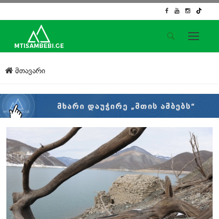
საიტის მენიუ
მთავარი
მთავარი
ახალი ამბები
ჟურნალისტური გამოძიება
ქართული საქმე
ჩვენ შესახებ
კონტაქტი
სოციალური ქსელები