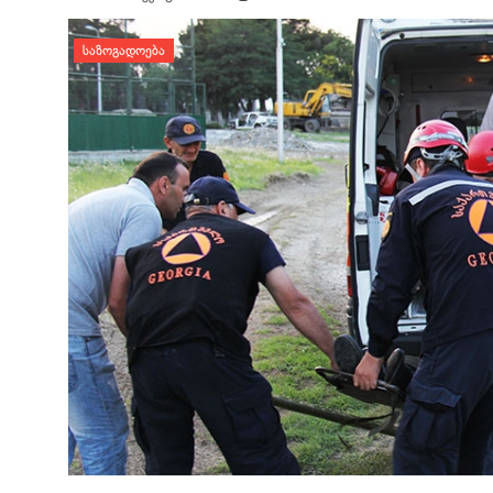
დატოვე კომენტარი
ᲡᲐᲖᲝᲒᲐᲓᲝᲔᲑᲐ