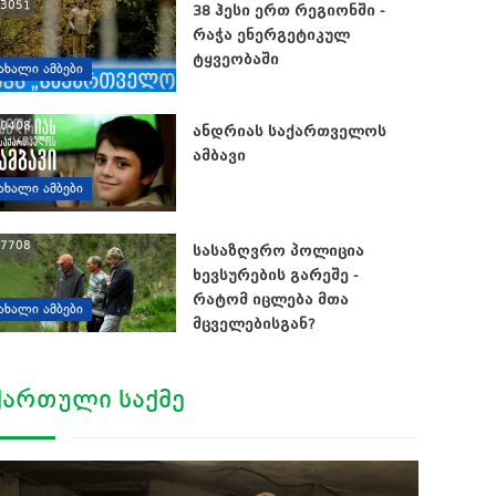
3051
38 ჰესი ერთ რეგიონში -
რაჭა ენერგეტიკულ
ტყვეობაში
ᲐᲮᲐᲚᲘ ᲐᲛᲑᲔᲑᲘ
0408
ანდრიას საქართველოს
ამბავი
ᲐᲮᲐᲚᲘ ᲐᲛᲑᲔᲑᲘ
7708
სასაზღვრო პოლიცია
ხევსურების გარეშე -
რატომ იცლება მთა
ᲐᲮᲐᲚᲘ ᲐᲛᲑᲔᲑᲘ
მცველებისგან?
ᲥᲐᲠᲗᲣᲚᲘ ᲡᲐᲥᲛᲔ