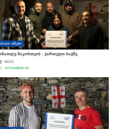
ᲐᲮᲐᲚᲘ ᲐᲛᲑᲔᲑᲘ
ინათლე ნიკოსთვის - ქართული საქმე
36322
MTISAMBEBI.GE