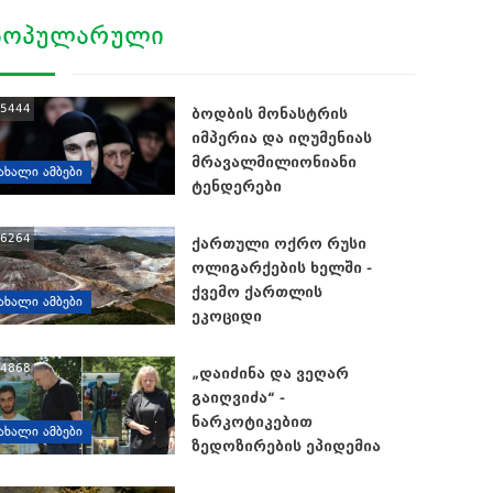
ᲞᲝᲞᲣᲚᲐᲠᲣᲚᲘ
5444
ბოდბის მონასტრის
იმპერია და იღუმენიას
მრავალმილიონიანი
ᲐᲮᲐᲚᲘ ᲐᲛᲑᲔᲑᲘ
ტენდერები
6264
ქართული ოქრო რუსი
ოლიგარქების ხელში -
ქვემო ქართლის
ᲐᲮᲐᲚᲘ ᲐᲛᲑᲔᲑᲘ
ეკოციდი
4868
„დაიძინა და ვეღარ
გაიღვიძა“ -
ნარკოტიკებით
ᲐᲮᲐᲚᲘ ᲐᲛᲑᲔᲑᲘ
ზედოზირების ეპიდემია