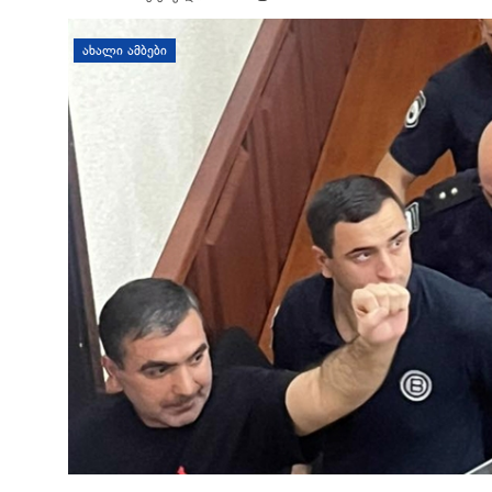
დატოვე კომენტარი
ᲐᲮᲐᲚᲘ ᲐᲛᲑᲔᲑᲘ