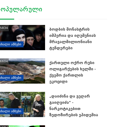
ᲞᲝᲞᲣᲚᲐᲠᲣᲚᲘ
5834
ბოდბის მონასტრის
იმპერია და იღუმენიას
მრავალმილიონიანი
ᲐᲮᲐᲚᲘ ᲐᲛᲑᲔᲑᲘ
ტენდერები
6604
ქართული ოქრო რუსი
ოლიგარქების ხელში -
ქვემო ქართლის
ᲐᲮᲐᲚᲘ ᲐᲛᲑᲔᲑᲘ
ეკოციდი
5600
„დაიძინა და ვეღარ
გაიღვიძა“ -
ნარკოტიკებით
ᲐᲮᲐᲚᲘ ᲐᲛᲑᲔᲑᲘ
ზედოზირების ეპიდემია