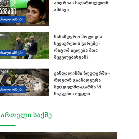
0762
ანდრიას საქართველოს
ამბავი
ᲐᲮᲐᲚᲘ ᲐᲛᲑᲔᲑᲘ
8088
სასაზღვრო პოლიცია
ხევსურების გარეშე -
რატომ იცლება მთა
ᲐᲮᲐᲚᲘ ᲐᲛᲑᲔᲑᲘ
მცველებისგან?
7906
ვანდალიზმი ზღუდერში -
როგორ გაანადგურა
მღვდელმთავარმა VI
ᲐᲮᲐᲚᲘ ᲐᲛᲑᲔᲑᲘ
საუკუნის ძეგლი
ᲥᲐᲠᲗᲣᲚᲘ ᲡᲐᲥᲛᲔ