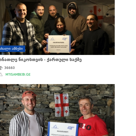
ᲐᲮᲐᲚᲘ ᲐᲛᲑᲔᲑᲘ
ინათლე ნიკოსთვის - ქართული საქმე
36660
MTISAMBEBI.GE