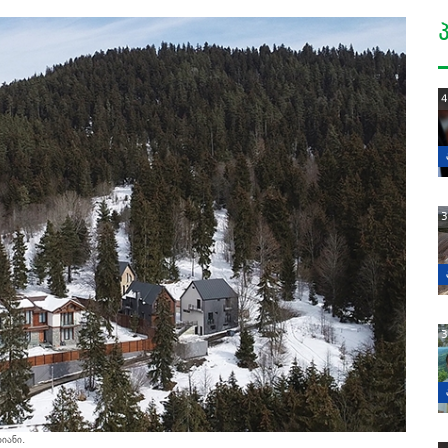
4
3
3
იანი.