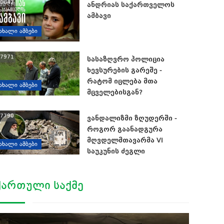
0642
ანდრიას საქართველოს
ამბავი
ᲐᲮᲐᲚᲘ ᲐᲛᲑᲔᲑᲘ
7971
სასაზღვრო პოლიცია
ხევსურების გარეშე -
რატომ იცლება მთა
ᲐᲮᲐᲚᲘ ᲐᲛᲑᲔᲑᲘ
მცველებისგან?
7790
ვანდალიზმი ზღუდერში -
როგორ გაანადგურა
მღვდელმთავარმა VI
ᲐᲮᲐᲚᲘ ᲐᲛᲑᲔᲑᲘ
საუკუნის ძეგლი
ᲥᲐᲠᲗᲣᲚᲘ ᲡᲐᲥᲛᲔ