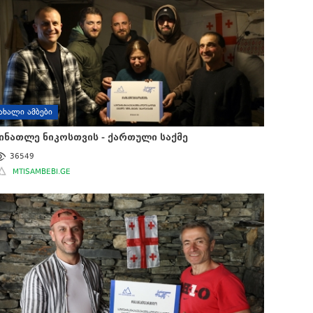
ᲐᲮᲐᲚᲘ ᲐᲛᲑᲔᲑᲘ
ინათლე ნიკოსთვის - ქართული საქმე
36549
MTISAMBEBI.GE