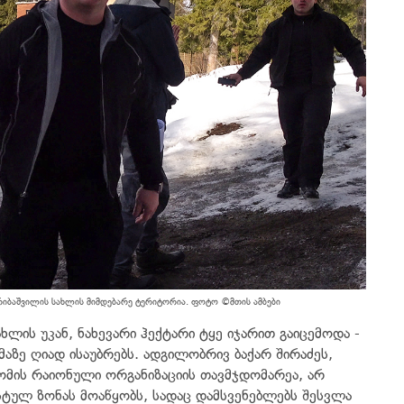
არიბაშვილის სახლის მიმდებარე ტერიტორია. ფოტო ©მთის ამბები
ხლის უკან, ნახევარი ჰექტარი ტყე იჯარით გაიცემოდა -
ემაზე ღიად ისაუბრებს. ადგილობრივ ბაქარ შირაძეს,
მის რაიონული ორგანიზაციის თავმჯდომარეა, არ
სტულ ზონას მოაწყობს, სადაც დამსვენებლებს შესვლა