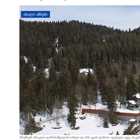
დატოვე კომენტარი
ᲐᲮᲐᲚᲘ ᲐᲛᲑᲔᲑᲘ
პრემიერ ირაკლი ღარიბაშვილის სახლი და მის უკან იჯარით აღებული ტყე, ბაკურ