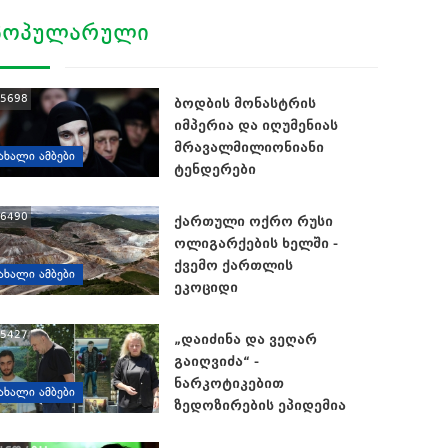
ᲞᲝᲞᲣᲚᲐᲠᲣᲚᲘ
5698
ბოდბის მონასტრის
იმპერია და იღუმენიას
მრავალმილიონიანი
ᲐᲮᲐᲚᲘ ᲐᲛᲑᲔᲑᲘ
ტენდერები
6490
ქართული ოქრო რუსი
ოლიგარქების ხელში -
ქვემო ქართლის
ᲐᲮᲐᲚᲘ ᲐᲛᲑᲔᲑᲘ
ეკოციდი
5427
„დაიძინა და ვეღარ
გაიღვიძა“ -
ნარკოტიკებით
ᲐᲮᲐᲚᲘ ᲐᲛᲑᲔᲑᲘ
ზედოზირების ეპიდემია