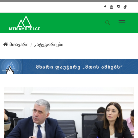
საიტის მენიუ
მთავარი
კატეგორიები
მთავარი
ახალი ამბები
ჟურნალისტური გამოძიება
ქართული საქმე
ჩვენ შესახებ
კონტაქტი
სოციალური ქსელები