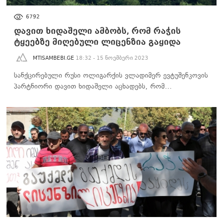
ᲐᲮᲐᲚᲘ ᲐᲛᲑᲔᲑᲘ
6792
დავით ხიდაშელი ამბობს, რომ რაჭის
ტყეებზე მიღებული ლიცენზია გაყიდა
MTISAMBEBI.GE
18:32 - 15 ნოემბერი 2023
სანქცირებული რუსი ოლიგარქის ვლადიმერ ევტუშენკოვის
პარტნიორი დავით ხიდაშელი აცხადებს, რომ…