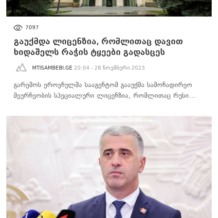
ᲐᲮᲐᲚᲘ ᲐᲛᲑᲔᲑᲘ
7097
გაუქმდა ლიცენზია, რომლითაც დავით
ხიდაშელს რაჭის ტყეები გადასცეს
MTISAMBEBI.GE
20:04 - 28 ნოემბერი 2023
გარემოს ეროვნულმა სააგენტომ გააუქმა სამონადირეო
მეურნეობის სპეციალური ლიცენზია, რომლითაც რუსი…