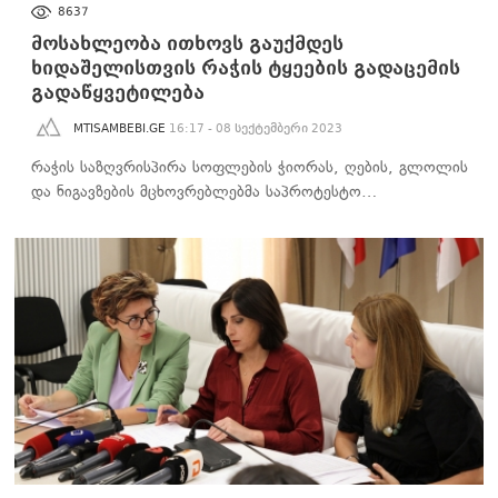
ᲐᲮᲐᲚᲘ ᲐᲛᲑᲔᲑᲘ
8637
მოსახლეობა ითხოვს გაუქმდეს
ხიდაშელისთვის რაჭის ტყეების გადაცემის
გადაწყვეტილება
MTISAMBEBI.GE
16:17 - 08 სექტემბერი 2023
რაჭის საზღვრისპირა სოფლების ჭიორას, ღების, გლოლის
და ნიგავზების მცხოვრებლებმა საპროტესტო…
ᲐᲮᲐᲚᲘ ᲐᲛᲑᲔᲑᲘ