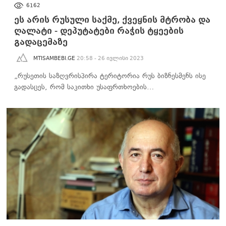
6162
ეს არის რუსული საქმე, ქვეყნის მტრობა და
ღალატი - დეპუტატები რაჭის ტყეების
გადაცემაზე
MTISAMBEBI.GE
20:58 - 26 ივლისი 2023
„რუსეთის საზღვრისპირა ტერიტორია რუს ბიზნესმენს ისე
გადასცეს, რომ საკითხი უსაფრთხოების…
ᲐᲮᲐᲚᲘ ᲐᲛᲑᲔᲑᲘ