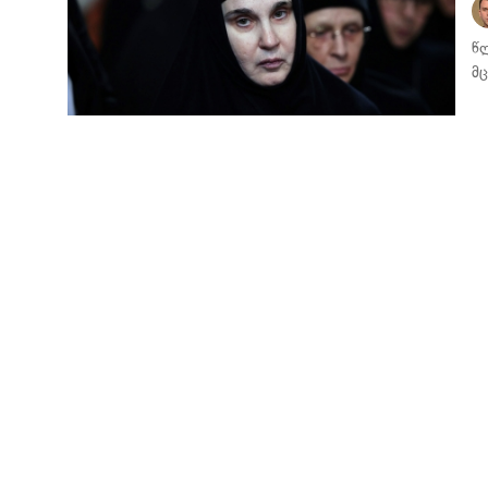
წ
მ
ᲐᲮᲐᲚᲘ ᲐᲛᲑᲔᲑᲘ