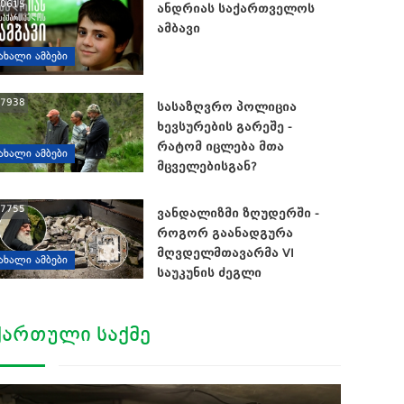
0615
ანდრიას საქართველოს
ამბავი
ᲐᲮᲐᲚᲘ ᲐᲛᲑᲔᲑᲘ
7938
სასაზღვრო პოლიცია
ხევსურების გარეშე -
რატომ იცლება მთა
ᲐᲮᲐᲚᲘ ᲐᲛᲑᲔᲑᲘ
მცველებისგან?
7755
ვანდალიზმი ზღუდერში -
როგორ გაანადგურა
მღვდელმთავარმა VI
ᲐᲮᲐᲚᲘ ᲐᲛᲑᲔᲑᲘ
საუკუნის ძეგლი
ᲥᲐᲠᲗᲣᲚᲘ ᲡᲐᲥᲛᲔ