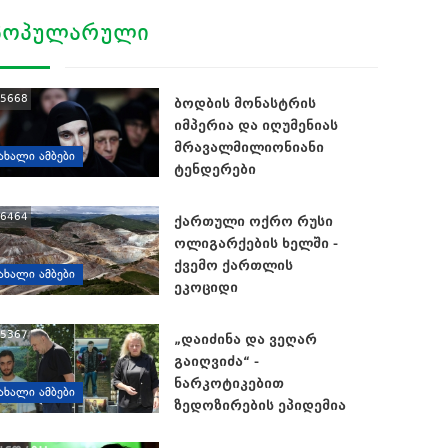
ᲞᲝᲞᲣᲚᲐᲠᲣᲚᲘ
5668
ბოდბის მონასტრის
იმპერია და იღუმენიას
მრავალმილიონიანი
ᲐᲮᲐᲚᲘ ᲐᲛᲑᲔᲑᲘ
ტენდერები
6464
ქართული ოქრო რუსი
ოლიგარქების ხელში -
ქვემო ქართლის
ᲐᲮᲐᲚᲘ ᲐᲛᲑᲔᲑᲘ
ეკოციდი
5367
„დაიძინა და ვეღარ
გაიღვიძა“ -
ნარკოტიკებით
ᲐᲮᲐᲚᲘ ᲐᲛᲑᲔᲑᲘ
ზედოზირების ეპიდემია