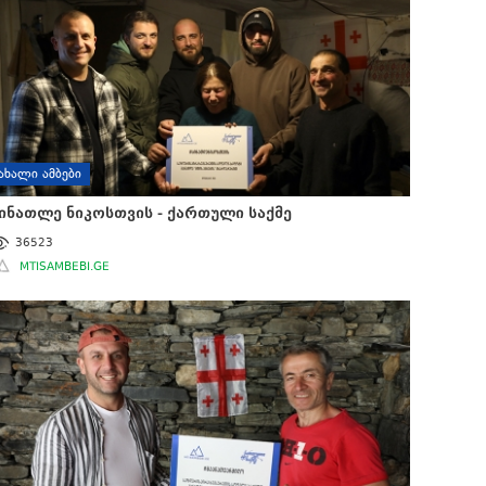
ᲐᲮᲐᲚᲘ ᲐᲛᲑᲔᲑᲘ
ინათლე ნიკოსთვის - ქართული საქმე
36523
MTISAMBEBI.GE