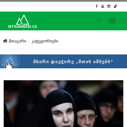
საიტის მენიუ
მთავარი
კატეგორიები
მთავარი
ახალი ამბები
ჟურნალისტური გამოძიება
ქართული საქმე
ჩვენ შესახებ
კონტაქტი
სოციალური ქსელები