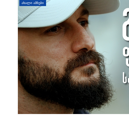
ᲐᲮᲐᲚᲘ ᲐᲛᲑᲔᲑᲘ