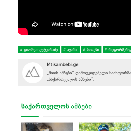
გიორგი ფუტკარაძე
აჭარა
ბათუმი
რეფორმერფ
Mtisambebi.ge
„მთის ამბები“ დამოუკიდებელი საინფორმ
„
საქართველოს ამბები
“
.
ᲡᲐᲥᲐᲠᲗᲕᲔᲚᲝᲡ
ᲐᲛᲑᲔᲑᲘ