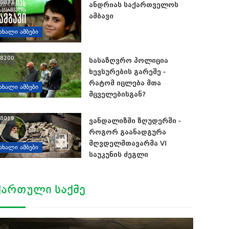
0873
ანდრიას საქართველოს
ამბავი
ᲐᲮᲐᲚᲘ ᲐᲛᲑᲔᲑᲘ
8200
სასაზღვრო პოლიცია
ხევსურების გარეშე -
რატომ იცლება მთა
ᲐᲮᲐᲚᲘ ᲐᲛᲑᲔᲑᲘ
მცველებისგან?
8019
ვანდალიზმი ზღუდერში -
როგორ გაანადგურა
მღვდელმთავარმა VI
ᲐᲮᲐᲚᲘ ᲐᲛᲑᲔᲑᲘ
საუკუნის ძეგლი
ᲥᲐᲠᲗᲣᲚᲘ ᲡᲐᲥᲛᲔ