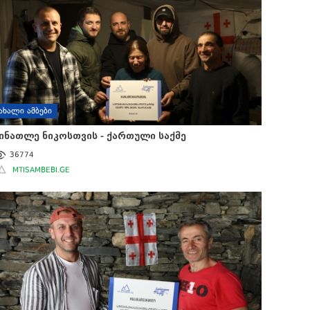
ᲐᲮᲐᲚᲘ ᲐᲛᲑᲔᲑᲘ
ინათლე ნიკოსთვის - ქართული საქმე
36774
MTISAMBEBI.GE