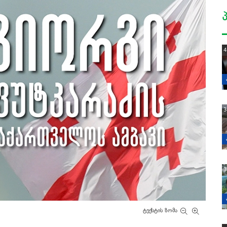
4
3
3
ტექსტის ზომა