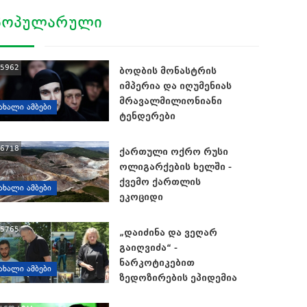
ᲞᲝᲞᲣᲚᲐᲠᲣᲚᲘ
5962
ბოდბის მონასტრის
იმპერია და იღუმენიას
მრავალმილიონიანი
ᲐᲮᲐᲚᲘ ᲐᲛᲑᲔᲑᲘ
ტენდერები
6718
ქართული ოქრო რუსი
ოლიგარქების ხელში -
ქვემო ქართლის
ᲐᲮᲐᲚᲘ ᲐᲛᲑᲔᲑᲘ
ეკოციდი
5765
„დაიძინა და ვეღარ
გაიღვიძა“ -
ნარკოტიკებით
ᲐᲮᲐᲚᲘ ᲐᲛᲑᲔᲑᲘ
ზედოზირების ეპიდემია