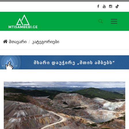
საიტის მენიუ
მთავარი
კატეგორიები
მთავარი
ახალი ამბები
ჟურნალისტური გამოძიება
ქართული საქმე
ჩვენ შესახებ
კონტაქტი
სოციალური ქსელები