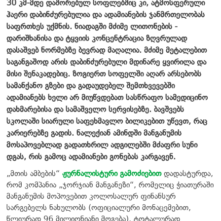
30 კმ-მდე დაშორებულ სოფლებშიც კი, ატმოსფერული
ჰაერი დაბინძურებულია და ადამიანების ჯანმრთელობას
საფრთხეს უქმნის. ნიადაგში მძიმე ლითონების -
დარიშხანისა და ტყვიის კონცენტრაცია ზღვრულად
დასაშვებ ნორმებზე ბევრად მაღალია. მძიმე მეტალებით
საგანგაშოდ არის დაბინძურებული მდინარე ყვირილა და
მისი შენაკადებიც. ზოგიერთ სოფელში აღარ არსებობს
სამანქანო გზები და გადაუდებელ შემთხვევებში
ადამიანებს ხელი არ მიუწვდებათ სასწრაფო სამედიცინო
დახმარებისა და სამაშველო სერვისებზე. ბავშვებს
სკოლაში სიარული საფეხმავლო ბილიკებით უწევთ, რაც
კარიერებზე გადის. ნალექიან ამინდში მანგანუმის
მოსაპოვებლად გადათხრილ ადგილებში მძაფრი სუნი
დგას, რის გამოც ადამიანები გონებას კარგავენ.
„მთის ამბების“
ჟურნალისტური გამოძიებით
დადასტურდა,
რომ კომპანია „ჯორჯიან მანგანეზი“, რომელიც ჭიათურაში
მანგანუმის მოპოვებით კოლოსალურ ფინანსურ
სარგებელს ნახულობს (ოფიციალური მონაცემებით,
წლიურად 96 მილიონიანი მოგება), ტოტალურად